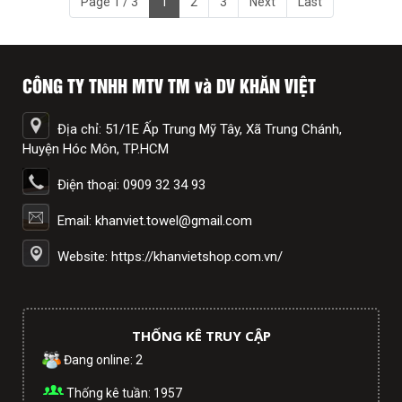
Page 1 / 3
1
2
3
Next
Last
CÔNG TY TNHH MTV TM và DV KHĂN VIỆT
Địa chỉ: 51/1E Ấp Trung Mỹ Tây, Xã Trung Chánh,
Huyện Hóc Môn, TP.HCM
Điện thoại: 0909 32 34 93
Email: khanviet.towel@gmail.com
Website: https://khanvietshop.com.vn/
THỐNG KÊ TRUY CẬP
Đang online: 2
Thống kê tuần: 1957