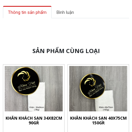
Thông tin sản phẩm
Bình luận
SẢN PHẨM CÙNG LOẠI
KHĂN KHÁCH SẠN 34X82CM
KHĂN KHÁCH SẠN 40X75CM
90GR
150GR