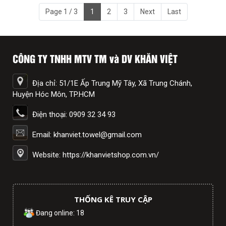
Page 1 / 3
1
2
3
Next
Last
CÔNG TY TNHH MTV TM và DV KHĂN VIỆT
Địa chỉ: 51/1E Ấp Trung Mỹ Tây, Xã Trung Chánh,
Huyện Hóc Môn, TP.HCM
Điện thoại: 0909 32 34 93
Email: khanviet.towel@gmail.com
Website: https://khanvietshop.com.vn/
THỐNG KÊ TRUY CẬP
Đang online: 18