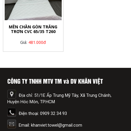
MỀN CHẦN GÒN TRẮNG
TRƠN CVC 65/35 T260
Giá:
481.000đ
CÔNG TY TNHH MTV TM và DV KHĂN VIỆT
Địa chỉ: 51/1E Ấp Trung Mỹ Tây, Xã Trung Chánh,
Huyện Hóc Môn, TP.HCM
Điện thoại: 0909 32 34 93
Email: khanviet.towel@gmail.com