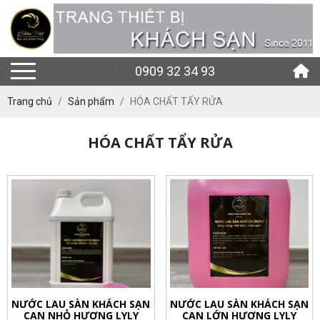
0909 32 34 93
Trang chủ
Sản phẩm
HÓA CHẤT TẨY RỬA
HÓA CHẤT TẨY RỬA
NƯỚC LAU SÀN KHÁCH SẠN
NƯỚC LAU SÀN KHÁCH SẠN
CAN NHỎ HƯƠNG LYLY
CAN LỚN HƯƠNG LYLY