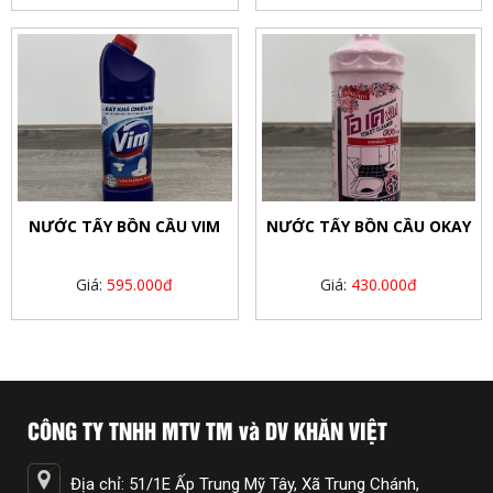
NƯỚC TẨY BỒN CẦU VIM
NƯỚC TẨY BỒN CẦU OKAY
Giá:
595.000đ
Giá:
430.000đ
CÔNG TY TNHH MTV TM và DV KHĂN VIỆT
Địa chỉ: 51/1E Ấp Trung Mỹ Tây, Xã Trung Chánh,