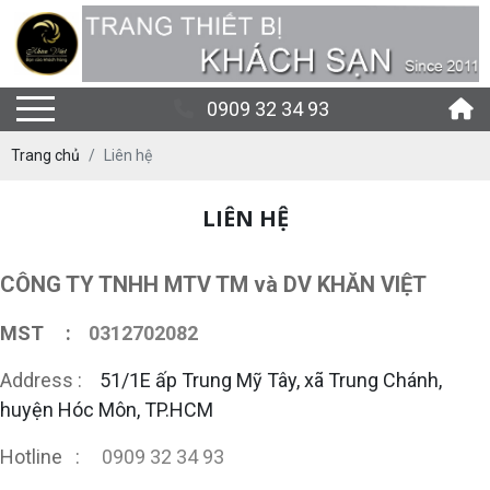
0909 32 34 93
Trang chủ
Liên hệ
LIÊN HỆ
CÔNG TY TNHH MTV TM và DV KHĂN VIỆT
MST :
0312702082
Address :
51/1E ấp Trung Mỹ Tây, xã Trung Chánh,
huyện Hóc Môn, TP.HCM
Hotline :
0909 32 34 93