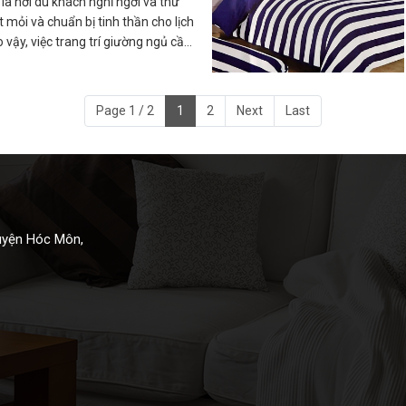
là nơi du khách nghỉ ngơi và thư
mỏi và chuẩn bị tinh thần cho lịch
 vậy, việc trang trí giường ngủ cần
i và phù hợp với điều kiện của du
Page 1 / 2
1
2
Next
Last
Huyện Hóc Môn,