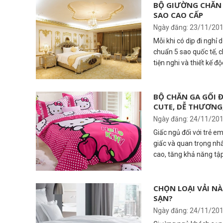
thì ai mà không muốn 
BỘ GIƯỜNG CHĂN 
SAO CAO CẤP
ai cũng biết cách để c
một vài đặc iểm điển 
Ngày đăng: 23/11/20
chất lượng để người đ
Mỗi khi có dịp đi nghỉ 
chuẩn 5 sao quốc tế, 
tiện nghi và thiết kế 
biệt sang trọng nhằm 
nghiệm và kỳ nghỉ tuyệ
nào quên sự bày trí đ
BỘ CHĂN GA GỐI 
CUTE, DỄ THƯƠNG
đệm khách sạn 5 sao 
nghỉ và cảm giác cực k
Ngày đăng: 24/11/20
rất khác lạ so với bộ 
Giấc ngủ đối với trẻ e
giấc và quan trọng nhấ
cao, tăng khả năng tập 
tình huống nhanh hơn. Bởi vậy, ngoài việc bổ sung tốt c
dưỡng chất cần thiết,
giường chắc chắn, bộ 
CHỌN LOẠI VẢI N
SẠN?
êm ái, thoáng mát, dễ 
Ngày đăng: 24/11/20