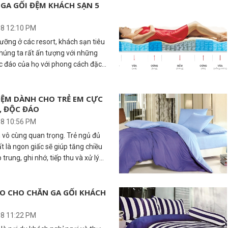
phải không ạ? Nhưng liệu có phải
GA GỐI ĐỆM KHÁCH SẠN 5
họn lựa hay không? Dưới đây là
hình của một bộ chăn ga gối đệm
18 12:10 PM
ọc tham khảo.
dưỡng ở các resort, khách sạn tiêu
chúng ta rất ấn tượng với những
độc đáo của họ với phong cách đặc
mang đến cho khách hàng sự trải
t vời nhất. Hẳn chúng ta không thể
ộc đáo của bộ giường chăn ga gối
ĐỆM DÀNH CHO TRẺ EM CỰC
, ĐỘC ĐÁO
cũng như chăn ga gối đệm cho nhà
ỳ sảng khoái khi thả mình lên đó,
18 10:56 PM
giường ngủ thường thấy ở nhà.
m vô cùng quan trọng. Trẻ ngủ đủ
t là ngon giấc sẽ giúp tăng chiều
trung, ghi nhớ, tiếp thu và xử lý
ác
 bố mẹ hãy mua cho con chiếc
chăn ga gối đệm dành cho trẻ em
ÀO CHO CHĂN GA GỐI KHÁCH
chịu để bé ngủ ngon.
18 11:22 PM