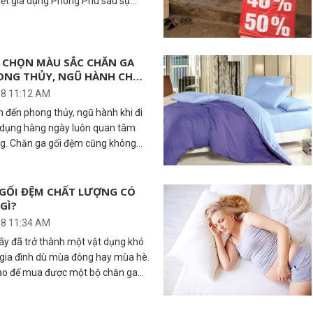
dệt gia dụng Phong Phú sau sự
g Mollis, Mollis Extra.
 CHỌN MÀU SẮC CHĂN GA
ONG THỦY, NGŨ HÀNH CHO
ÒNG NGỦ
18 11:12 AM
đến phong thủy, ngũ hành khi đi
t dụng hàng ngày luôn quan tâm
g. Chăn ga gối đệm cũng không
hăn ga gối đệm có màu sắc dựa vào
yếu hướng đến sự cân bằng năng
 đến sự hài hòa. Sắc tối mang
GỐI ĐỆM CHẤT LƯỢNG CÓ
GÌ?
 màu và có đặc tính là tĩnh lặng
18 11:34 AM
ây đã trở thành một vật dụng khó
i gia đình dù mùa đông hay mùa hè.
nào để mua được một bộ chăn ga
điều trăn trở của khá nhiều chị em
h. Sử dụng một sản phẩm chất lượng