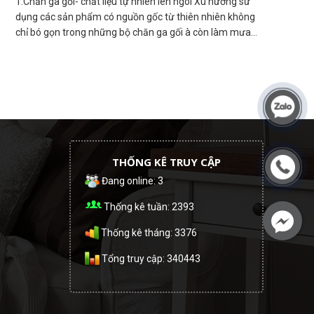
1.Chăn ga gối- chất liệu tự nhiên lên ngôi Xu hướng sử
dụng các sản phẩm có nguồn gốc từ thiên nhiên không
chỉ bó gọn trong những bộ chăn ga gối à còn làm mưa
làm gió trong nhiều lĩnh vực khác từ dược phẩm đến làm
đẹp hay dinh dưỡng. Nếu như trước đây những bộ chăn
ga gối cotton vẫn là chọn lựa an toàn nhất của mọi nhà
thì bước sang năm 2018 các thương hiệu chăn ga gối đã
tham gia vào cuộc cách mạng đổi mới chất liệu trong các
bộ sản phẩm của mình
THỐNG KÊ TRUY CẬP
Đang online: 3
Thống kê tuần: 2393
Thống kê tháng: 3376
Tổng truy cập: 340443