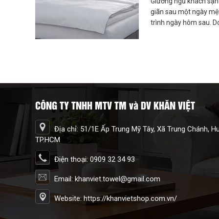
Giường ngủ khách sạn 
giãn sau một ngày mệt 
trình ngày hôm sau. Do
phải sạch sẽ, thoải má
khách.
CÔNG TY TNHH MTV TM và DV KHĂN VIỆT
Địa chỉ: 51/1E Ấp Trung Mỹ Tây, Xã Trung Chánh, 
TP.HCM
Điện thoại: 0909 32 34 93
Email: khanviet.towel@gmail.com
Website: https://khanvietshop.com.vn/