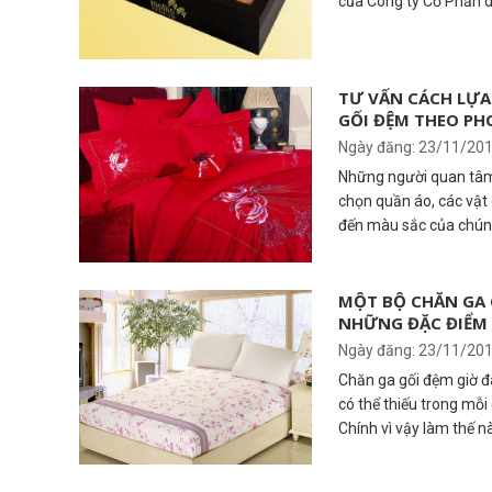
của Công ty Cổ Phần 
thành công của các dòn
TƯ VẤN CÁCH LỰA
GỐI ĐỆM THEO PH
PHÒNG CƯỚI, PH
Ngày đăng: 23/11/20
Những người quan tâm 
chọn quần áo, các vậ
đến màu sắc của chún
ngoại lệ. việc chọn c
thuyết ngũ hành chủ 
lượng âm dương để đặt
MỘT BỘ CHĂN GA 
NHỮNG ĐẶC ĐIỂM 
năng lượng âm hấp thụ
Ngày đăng: 23/11/20
Chăn ga gối đệm giờ đ
có thể thiếu trong mỗ
Chính vì vậy làm thế 
gối đệm chất lượng là 
nội trợ trong gia đìn