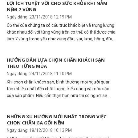
bằng thể chất tốt nhất.
LỢI ÍCH TUYỆT VỜI CHO SỨC KHỎE KHI NẰM
NỆM 7 VÙNG
Ngày đăng: 23/11/2018 12:19 PM
Cơ thể của chúng ta có cấu trúc khác biệt và trọng lượng
khác nhau đối với từng vùng trên cơ thể, có thể được chia
làm 7 vùng trọng yếu như vùng đầu, vai, lưng, hông, đùi,
cẳng chân và bàn chân. Và cột sống có cấu tạo tự nhiên
hình chữ S là trục trung tâm có nhiệm vụ giữ cho cơ thể
cân bằng và điều phối các hoạt động cơ thể.
HƯỚNG DẪN LỰA CHỌN CHĂN KHÁCH SẠN
THEO TỪNG MÙA
Ngày đăng: 24/11/2018 11:10 PM
Khi chọn chăn khách sạn, bình thường mọi người quan
tâm nhiều nhất đến chất lượng, kiểu dáng và màu sắc
của sản phẩm. Nếu cẩn thận hơn nữa thì có người sẽ
xem thêm có hợp với thiết kế nội thất của phòng không.
Nhưng đa số mọi người đều quên mất một điều khá quan
trọng, đó là chọn chăn ga gối đệm khách sạn cũng cần
NHỮNG XU HƯỚNG MỚI NHẤT TRONG VIỆC
CHỌN CHĂN GA GỐI NỆM
phù hợp với từng mùa.
Ngày đăng: 18/12/2018 10:13 PM