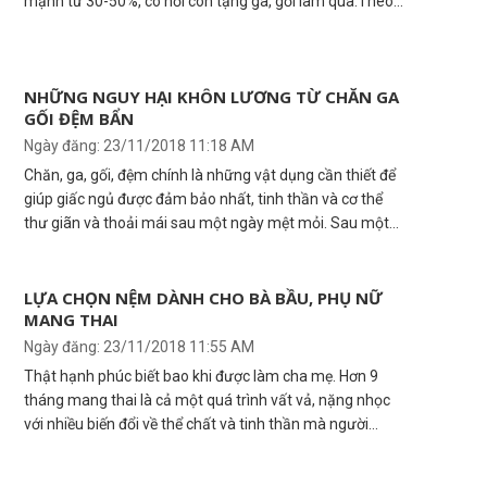
mạnh từ 30-50%, có nơi còn tặng ga, gối làm quà.Theo
các chuyên gia, nguyên liệu để sản xuất mặt hàng giá rẻ
này có thể là bông tái sinh nên chứa nhiều vi khuẩn gây
viêm da.
NHỮNG NGUY HẠI KHÔN LƯƠNG TỪ CHĂN GA
GỐI ĐỆM BẨN
Ngày đăng: 23/11/2018 11:18 AM
Chăn, ga, gối, đệm chính là những vật dụng cần thiết để
giúp giấc ngủ được đảm bảo nhất, tinh thần và cơ thể
thư giãn và thoải mái sau một ngày mệt mỏi. Sau một
thời gian sử dụng chăn ga gối đệm sẽ chứa rất nhiều bụi
bẩn và vi khuẩn. Nếu không được vệ sinh thường xuyên
chăn ga gối đệm bẩn sẽ trở thành ổ mầm bệnh gây hại
LỰA CHỌN NỆM DÀNH CHO BÀ BẦU, PHỤ NỮ
MANG THAI
cho sức khỏe của chính bạn và cả gia đình.
Ngày đăng: 23/11/2018 11:55 AM
Thật hạnh phúc biết bao khi được làm cha mẹ. Hơn 9
tháng mang thai là cả một quá trình vất vả, nặng nhọc
với nhiều biến đổi về thể chất và tinh thần mà người
chồng và gia đình cần có sự chăm sóc và chia sẻ để phụ
nữ được thư giản và nuôi dưỡng thai nhi cũng như cân