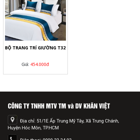
BỘ TRANG TRÍ GIƯỜNG T32
Giá:
454.000đ
CÔNG TY TNHH MTV TM và DV KHĂN VIỆT
Địa chỉ: 51/1E Ấp Trung Mỹ Tây, Xã Trung Chánh,
Huyện Hóc Môn, TP.HCM