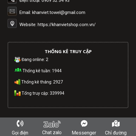
Điện thoại: 0909 32 34 93
Email: khanviet.towel@gmail.com
Website: https://khanvietshop.com.vn/
THỐNG KÊ TRUY CẬP
Đang online: 2
Thống kê tuần: 1944
Thống kê tháng: 2927
Tổng truy cập: 339994
Copyright © CÔNG TY TNHH MTV TM và DV KHĂN VIỆT. Powered by
Chat zalo
Gọi điện
Messenger
Chỉ đường
tltvietnam.vn