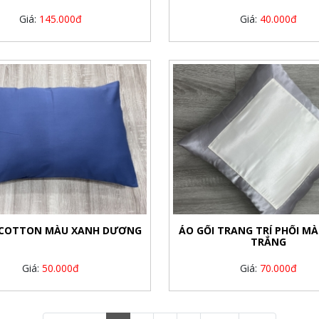
Giá:
145.000đ
Giá:
40.000đ
 COTTON MÀU XANH DƯƠNG
ÁO GỐI TRANG TRÍ PHỐI MÀ
TRẮNG
Giá:
50.000đ
Giá:
70.000đ