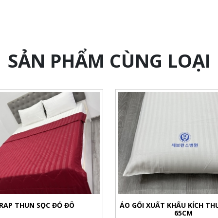
SẢN PHẨM CÙNG LOẠI
RAP THUN SỌC ĐỎ ĐÔ
ÁO GỐI XUẤT KHẨU KÍCH TH
65CM