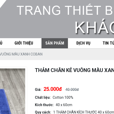
Ủ
GIỚI THIỆU
SẢN PHẨM
DỊCH VỤ
TIN T
 VUÔNG MÀU XANH COBAN
THẢM CHÂN KẺ VUÔNG MÀU XA
25.000đ
Giá:
40.000đ
Chất liệu:
Cotton 100%
Kích thước:
40 x 60cm
Quy cách:
1 THẢM CHÂN KÍCH THƯỚC 40 x 60c