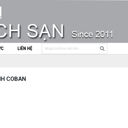
ỨC
LIÊN HỆ
NH COBAN
m