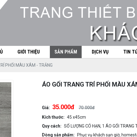
Ủ
GIỚI THIỆU
SẢN PHẨM
DỊCH VỤ
TIN T
TRÍ PHỐI MÀU XÁM - TRẮNG
ÁO GỐI TRANG TRÍ PHỐI MÀU XÁ
35.000đ
Giá:
70.000đ
Kích thước:
45 x45cm
Quy cách:
SỐ LƯỢNG CÓ HẠN, 1 ÁO GỐI TRANG 
Dòng sản phẩm:
Phục vụ khách sạn giờ, homest