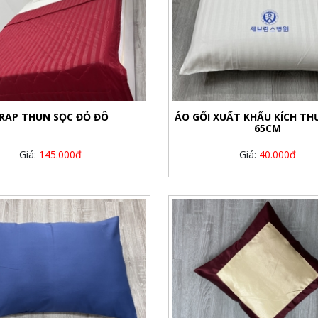
RAP THUN SỌC ĐỎ ĐÔ
ÁO GỐI XUẤT KHẨU KÍCH TH
65CM
Giá:
145.000đ
Giá:
40.000đ