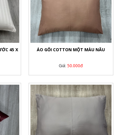
ƯỚC 45 X
ÁO GỐI COTTON MỘT MÀU NÂU
Giá:
50.000đ