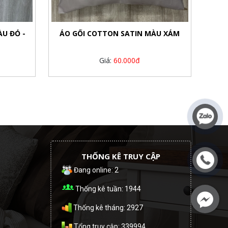
ÀU ĐỎ -
ÁO GỐI COTTON SATIN MÀU XÁM
Giá:
60.000đ
THỐNG KÊ TRUY CẬP
Đang online: 2
Thống kê tuần: 1944
Thống kê tháng: 2927
Tổng truy cập: 339994