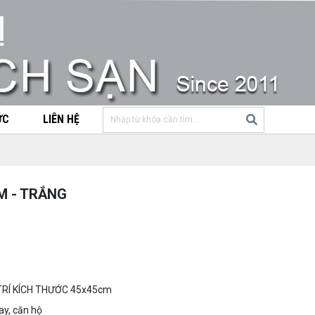
ỨC
LIÊN HỆ
M - TRẮNG
TRÍ KÍCH THƯỚC 45x45cm
ay, căn hộ