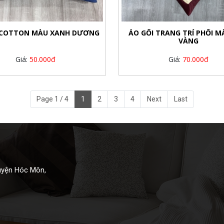
 COTTON MÀU XANH DƯƠNG
ÁO GỐI TRANG TRÍ PHỐI M
VÀNG
Giá:
50.000đ
Giá:
70.000đ
Page 1 / 4
1
2
3
4
Next
Last
Huyện Hóc Môn,