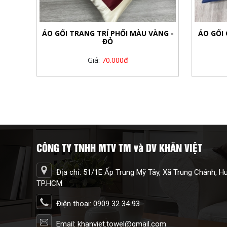
ÁO GỐI TRANG TRÍ PHỐI MÀU VÀNG -
ÁO GỐI
ĐỎ
Giá:
70.000đ
CÔNG TY TNHH MTV TM và DV KHĂN VIỆT
Địa chỉ: 51/1E Ấp Trung Mỹ Tây, Xã Trung Chánh, 
TP.HCM
Điện thoại: 0909 32 34 93
Email: khanviet.towel@gmail.com