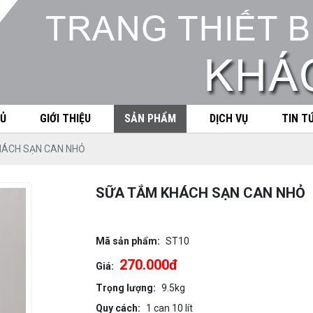
Ủ
GIỚI THIỆU
SẢN PHẨM
DỊCH VỤ
TIN T
HÁCH SẠN CAN NHỎ
SỮA TẮM KHÁCH SẠN CAN NHỎ
Mã sản phẩm:
ST10
270.000đ
Giá:
Trọng lượng:
9.5kg
Quy cách:
1 can 10 lít