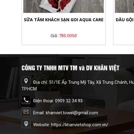
SỮA TẮM KHÁCH SẠN GOI AQUA CARE
DẦU GỘI
Giá:
780.000đ
CÔNG TY TNHH MTV TM và DV KHĂN VIỆT
Địa chỉ: 51/1E Ấp Trung Mỹ Tây, Xã Trung Chánh, 
TP.HCM
Điện thoại: 0909 32 34 93
Email: khanviet.towel@gmail.com
Website: https://khanvietshop.com.vn/