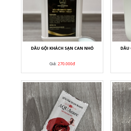
DẦU GỘI KHÁCH SẠN CAN NHỎ
DẦU 
Giá:
270.000đ