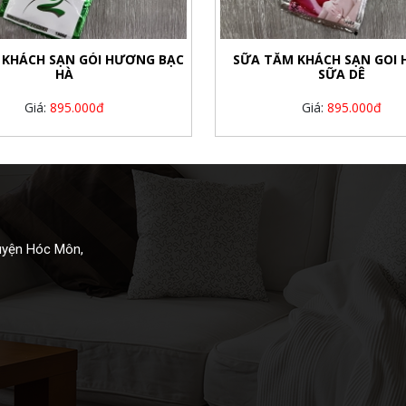
 KHÁCH SẠN GÓI HƯƠNG BẠC
SỮA TẮM KHÁCH SẠN GOI
HÀ
SỮA DÊ
Giá:
895.000đ
Giá:
895.000đ
Huyện Hóc Môn,