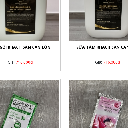
GỘI KHÁCH SẠN CAN LỚN
SỮA TẮM KHÁCH SẠN CA
Giá:
716.000đ
Giá:
716.000đ