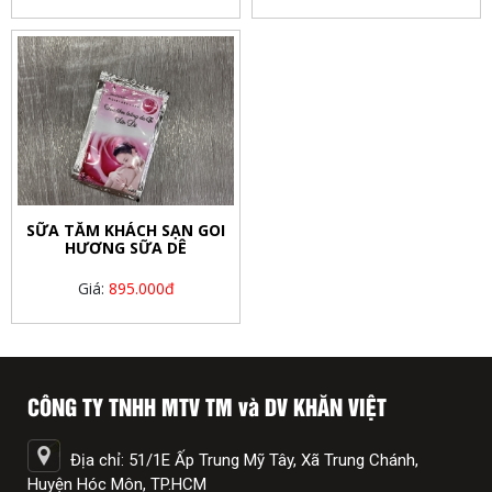
SỮA TẮM KHÁCH SẠN GOI
HƯƠNG SỮA DÊ
Giá:
895.000đ
CÔNG TY TNHH MTV TM và DV KHĂN VIỆT
Địa chỉ: 51/1E Ấp Trung Mỹ Tây, Xã Trung Chánh,
Huyện Hóc Môn, TP.HCM