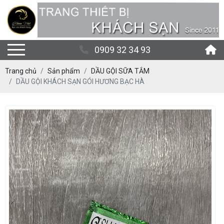
0909 32 34 93
Trang chủ
Sản phẩm
DẦU GỘI SỮA TẮM
DẦU GỘI KHÁCH SẠN GÓI HƯƠNG BẠC HÀ