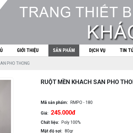
Ủ
GIỚI THIỆU
SẢN PHẨM
DỊCH VỤ
TIN T
SAN PHO THONG
RUỘT MỀN KHACH SAN PHO TH
Mã sản phẩm:
RMPO - 180
245.000đ
Giá:
Chất liệu:
Poly 100%
Mật độ sợi:
80gr