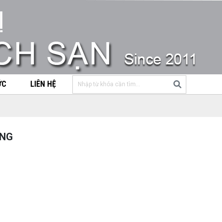
ỨC
LIÊN HỆ
ONG