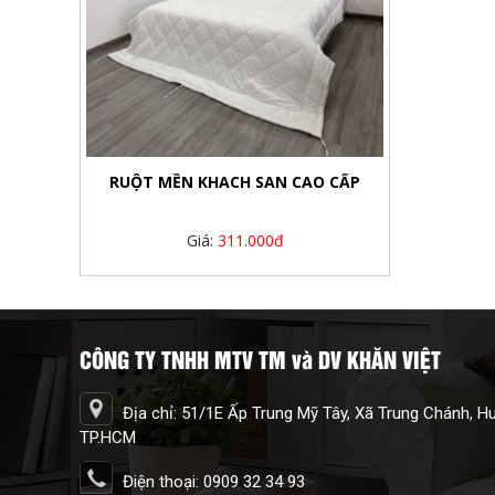
RUỘT MỀN KHACH SAN CAO CẤP
Giá:
311.000đ
CÔNG TY TNHH MTV TM và DV KHĂN VIỆT
Địa chỉ: 51/1E Ấp Trung Mỹ Tây, Xã Trung Chánh, 
TP.HCM
Điện thoại: 0909 32 34 93