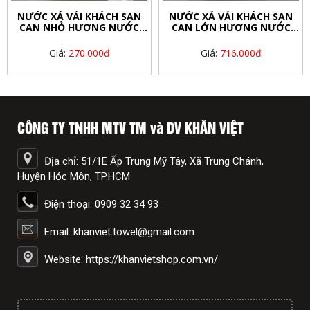
NƯỚC XẢ VẢI KHÁCH SẠN
NƯỚC XẢ VẢI KHÁCH SẠN
CAN NHỎ HƯƠNG NƯỚC
CAN LỚN HƯƠNG NƯỚC
HOA
HOA
Giá:
270.000đ
Giá:
716.000đ
CÔNG TY TNHH MTV TM và DV KHĂN VIỆT
Địa chỉ: 51/1E Ấp Trung Mỹ Tây, Xã Trung Chánh,
Huyện Hóc Môn, TP.HCM
Điện thoại: 0909 32 34 93
Email: khanviet.towel@gmail.com
Website: https://khanvietshop.com.vn/