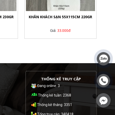
M 230GR
KHĂN KHÁCH SẠN 55X115CM 220GR
Giá:
33.000đ
THỐNG KÊ TRUY CẬP
Đang online: 3
Thống kê tuần: 2368
Thống kê tháng: 3351
Tổng truy cập: 340418