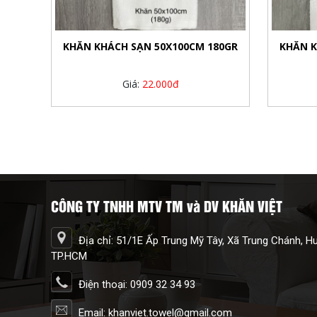
KHĂN KHÁCH SẠN 50X100CM 180GR
KHĂN K
Giá:
22.000đ
CÔNG TY TNHH MTV TM và DV KHĂN VIỆT
Địa chỉ: 51/1E Ấp Trung Mỹ Tây, Xã Trung Chánh, 
TP.HCM
Điện thoại: 0909 32 34 93
Email: khanviet.towel@gmail.com