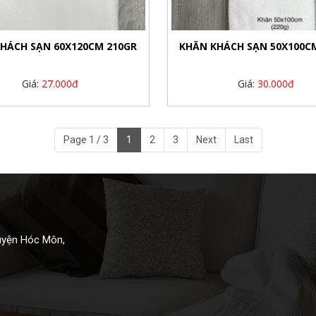
HÁCH SẠN 60X120CM 210GR
KHĂN KHÁCH SẠN 50X100C
Giá:
27.000đ
Giá:
30.000đ
Page 1 / 3
1
2
3
Next
Last
Huyện Hóc Môn,