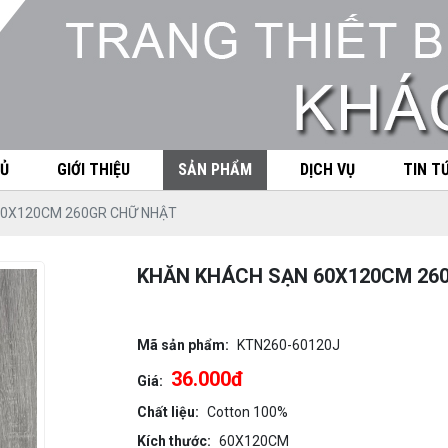
Ủ
GIỚI THIỆU
SẢN PHẨM
DỊCH VỤ
TIN T
60X120CM 260GR CHỮ NHẬT
KHĂN KHÁCH SẠN 60X120CM 26
Mã sản phẩm:
KTN260-60120J
36.000đ
Giá:
Chất liệu:
Cotton 100%
Kích thước:
60X120CM