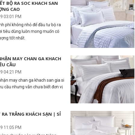
ẾT BỘ RA SOC KHACH SAN
ƯỢNG CAO
19 03:01 PM
nh phí không nhỏ để đầu tư bộ ra
ời tiêu dùng luôn mong muốn có
ợng tốt nhất.
Ỉ NHẬN MAY CHAN GA KHACH
YÊU CẦU
19 04:21 PM
nhận may chan ga khach san gia si
êu cầu nhưng vẫn chưa biết đơn vị
 RA TRẮNG KHÁCH SẠN | SỈ
19 11:05 PM