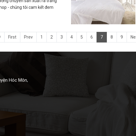
ưởng chuyên sản xuất ra trắng
hop - chúng tôi cam kết đem
9
First
Prev
1
2
3
4
5
6
7
8
9
Ne
Huyện Hóc Môn,