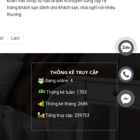
Khăn Việt Shop tự hào là đơn vị chuyên cung cấp ra
trắng khách sạn dành cho khách sạn, nhà nghỉ với nhiều
thương
xt
Last
THỐNG KÊ TRUY CẬP
Đang online: 4
Thống kê tuần: 1703
Thống kê tháng: 2686
Tổng truy cập: 339753