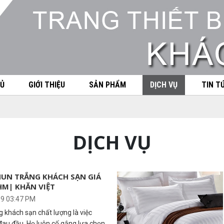
Ủ
GIỚI THIỆU
SẢN PHẨM
DỊCH VỤ
TIN T
DỊCH VỤ
THUN TRẮNG KHÁCH SẠN GIÁ
HM| KHĂN VIỆT
19 03:47 PM
 khách sạn chất lượng là việc
đau đầu. Họ luôn cố gắng lựa chọn