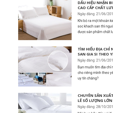
DẤU HIỆU NHẬN BI
CAO CẤP CHẤT L
Ngày đăng: 21/06/20
Khi bỏ ra một khoản ki
soc khach san thì ngư
được sản phẩm chất lư
TÌM HIỂU ĐỊA CH
SAN GIA SI THEO 
Ngày đăng: 21/06/20
Bạn muốn tìm địa chỉ 
cho riêng mình theo y
uy tín chăng?
CHUYÊN SẢN XUẤT
LẺ SỐ LƯỢNG LỚN
Ngày đăng: 28/10/20