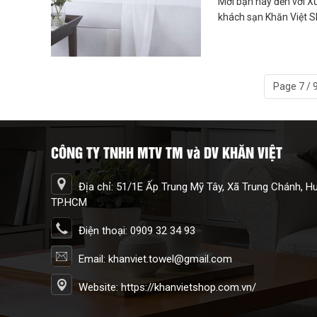
Mời bạn hãy đến với X
khách sạn Khăn Việt S
Page 7 / 
CÔNG TY TNHH MTV TM và DV KHĂN VIỆT
Địa chỉ: 51/1E Ấp Trung Mỹ Tây, Xã Trung Chánh, 
TP.HCM
Điện thoại: 0909 32 34 93
Email: khanviet.towel@gmail.com
Website: https://khanvietshop.com.vn/