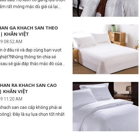
m rất mỏng mặc dù giá cả lại
HAN GA KHACH SAN THEO
| KHĂN VIỆT
19 08:52 AM
 ở đâu rẻ và đẹp cùng bạn vượt
iệt?Những thông tin chia sẻ
t sau sẽ giải đáp thắc mắc đó của
CHAN RA KHACH SAN CAO
| KHĂN VIỆT
19 11:20 AM
 khach san cao cấp không phải ai
 bông): Đây là sự lựa chọn tốt nhất