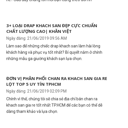
3+ LOẠI DRAP KHACH SAN ĐẸP CỰC CHUẨN
CHẤT LƯỢNG CAO| KHĂN VIỆT
Ngày đăng: 21/06/2019 09:56 AM
Làm sao để những chiếc drap khach san làm hài lòng
khách hàng và phục vụ tốt nhất? Bí quyết nằm ở chính
những mẫu ga giường khách sạn lựa chọn.
ĐƠN VỊ PHÂN PHỐI CHAN RA KHACH SAN GIA RE
LỌT TOP 5 UY TÍN TPHCM
Ngày đăng: 21/06/2019 02:09 PM
Chính vì thế, chúng tôi sẽ chia sẻ địa chỉ bán chan ra
khach san gia re tốt nhất TP.HCM để các bạn có thể dễ
dàng tham khảo và lựa chọn.