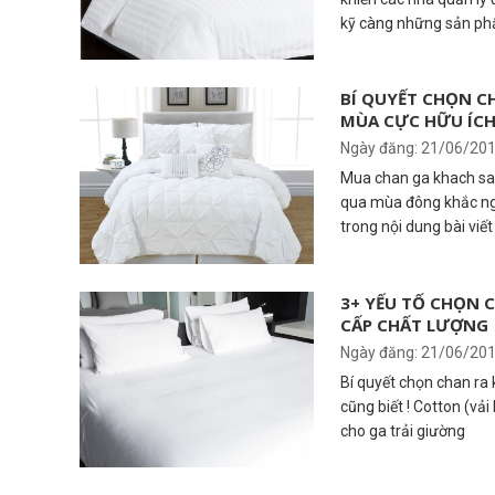
kỹ càng những sản phẩ
không hề rẻ.
BÍ QUYẾT CHỌN C
MÙA CỰC HỮU ÍCH
Ngày đăng: 21/06/20
Mua chan ga khach san
qua mùa đông khắc ngh
trong nội dung bài viế
bạn
3+ YẾU TỐ CHỌN 
CẤP CHẤT LƯỢNG 
Ngày đăng: 21/06/20
Bí quyết chọn chan ra
cũng biết ! Cotton (vải
cho ga trải giường